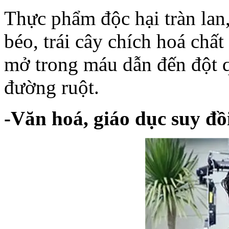
Thực
phẩm
độc
hại
tràn
lan
béo
,
trái
cây
chích
hoá
chất
mở
trong
máu
dẫn
đến
đột
đường
ruột
.
-
Văn
hoá
,
giáo
dục
suy
đồ