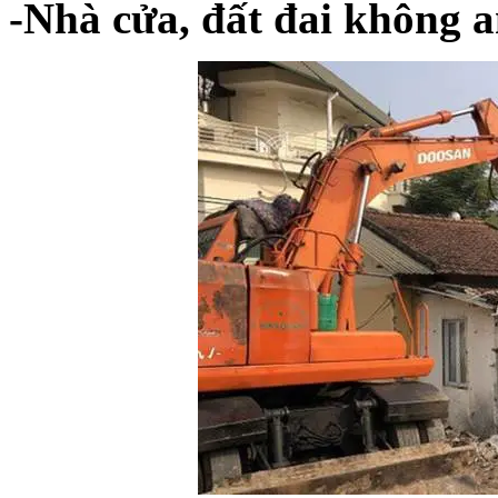
-
Nhà
cửa
,
đất
đai
không
a