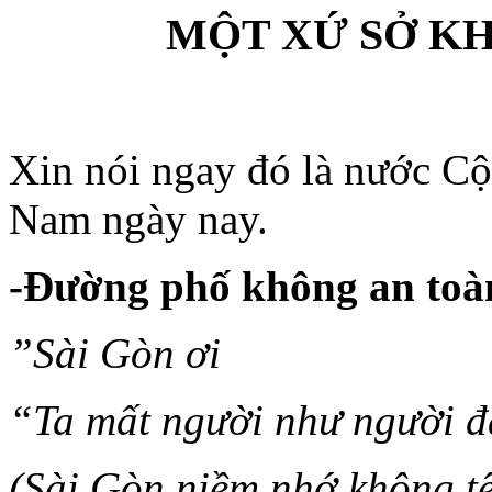
MỘT XỨ SỞ K
Xin
nói
ngay
đó
là
nước
Cộ
Nam
ngày
nay.
-
Đường
phố
không
an
toà
”
Sài
Gòn
ơi
“Ta
mất
người
như
người
đ
(
Sài
Gòn
niềm
nhớ
không
t