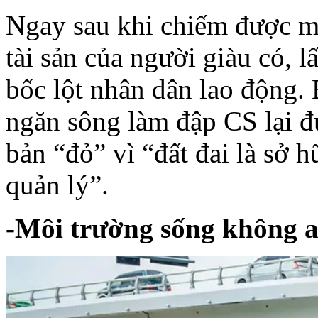
Ngay
sau
khi
chiếm
được
m
tài
sản
của
người
giàu
có
,
l
bốc
lột
nhân
dân
lao
động
.
ngăn
sông
làm
đập
CS
lại
đ
bản
“
đỏ
”
vì
“
đất
đai
là
sở
h
quản
lý
”.
-
Môi
trường
sống
không