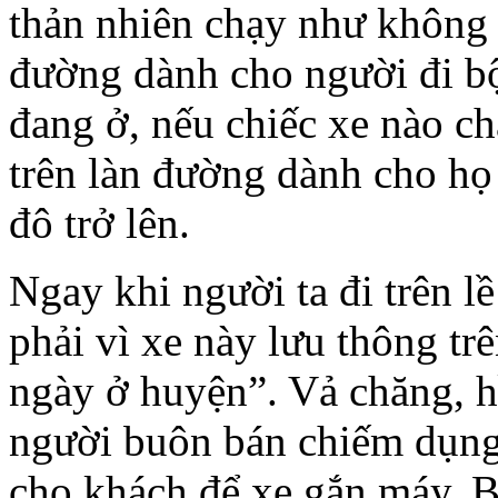
thản
nhiên
chạy
như
không
đường
dành
cho
người
đi
b
đang
ở,
nếu
chiếc
xe
nào
ch
trên
làn
đường
dành
cho
họ
đô
trở
lên
.
Ngay
khi
người
ta
đi
trên
lề
phải
vì
xe
này
lưu
thông
tr
ngày
ở
huyện
”.
Vả
chăng
,
h
người
buôn
bán
chiếm
dụn
cho
khách
để
xe
gắn
máy
.
B