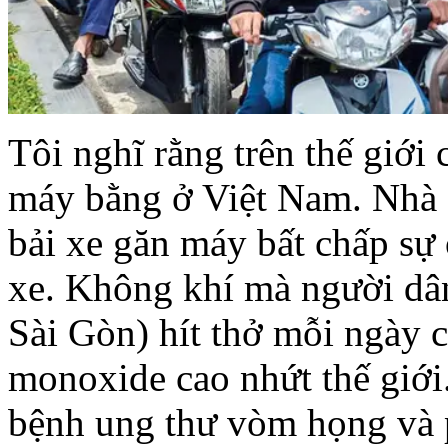
Tôi
nghĩ
rằng
trên
thế
giới
máy
bằng
ở
Việt
Nam.
Nhà
bải
xe
găn
máy
bất
chấp
sự
xe
.
Không
khí
mà
người
dâ
Sài
Gòn
)
hít
thở
mỗi
ngày
monoxide
cao
nhứt
thế
giới
bệnh
ung
thư
vòm
họng
và