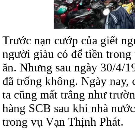
Trước
nạn
cướp
của
giết
ng
người
giàu
có
để
tiền
trong
ăn
.
Nhưng
sau
ngày
30/4/1
đã
trống
không
.
Ngày
nay,
ta
cũng
mất
trắng
như
trườ
hàng
SCB
sau
khi
nhà
nước
trong
vụ
Vạn
Thịnh
Phát
.