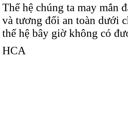
Thế
hệ
chúng
ta may
mắn
đ
và
tương
đối
an
toàn
dưới
c
thế
hệ
bây
giờ
không
có
đư
HCA