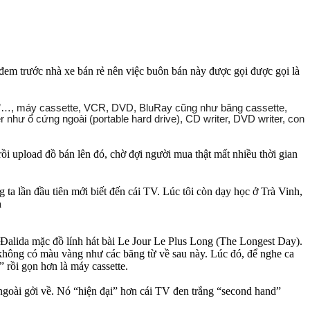
đem trước nhà xe bán rẻ nên việc buôn bán này được gọi được gọi là
15”…, máy cassette, VCR, DVD, BluRay cũng như băng cassette,
như ổ cứng ngoài (portable hard drive), CD writer, DVD writer, con
 rồi upload đồ bán lên đó, chờ đợi người mua thật mất nhiều thời gian
a lần đầu tiên mới biết đến cái TV. Lúc tôi còn dạy học ở Trà Vinh,
h
alida mặc đồ lính hát bài Le Jour Le Plus Long (The Longest Day).
 không có màu vàng như các băng từ về sau này. Lúc đó, để nghe ca
 rồi gọn hơn là máy cassette.
ngoài gởi về. Nó “hiện đại” hơn cái TV đen trắng “second hand”