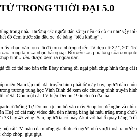
TỬ TRONG THỜI ĐẠI 5.0
dùng trong nhà. Thường các người dân sở tại nếu có đồ cũ như vậy thì 
hết đồ đem trước sân đậu xe, để bảng “biếu không” .
g mấy chục năm qua tôi đã mua: những chiếc TV dẹp cỡ 32 “, 20”, 
ác trung tâm ca nhạc hải ngoại. Rồi đến các phụ tùng của computer 
y chụp hình…đều được đem ra ngoài sân.
giá tôi có thể rao bán trên Ebay nhưng tôi ngại phải chụp hình từng cái
 miền Nam lập một đài truyền hình phát từ máy bay, người dân chúng t
 trong trường trung học Vĩnh Bình để xem các chương trình truyền hìn
 tôi ở Sài Gòn một cái TV hiệu Denon 19 inch có cửa lùa.
parto ở đường Tự Do mua jeton bỏ vào máy Scopiton để nghe và nhìn Đ
yễn Huệ có cái máy video đầu tiẻn nhưng băng lại máu trắng trong chớ
 33 hay 45 vòng. Sau, người ta có máy Akai với hai ổ quay băng “cối”
g mộ cái TV màu của những gia đình có người nhà vượt thoát ra nước 
chớp chớp, giựt giựt.