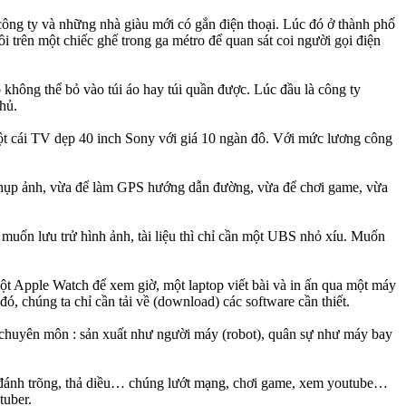
công ty và những nhà giàu mới có gắn điện thoại. Lúc đó ở thành phố
i trên một chiếc ghế trong ga métro để quan sát coi người gọi điện
 không thể bỏ vào túi áo hay túi quần được. Lúc đầu là công ty
hủ.
ột cái TV dẹp 40 inch Sony với giá 10 ngàn đô. Với mức lương công
ể chụp ảnh, vừa để làm GPS hướng dẫn đường, vừa để chơi game, vừa
uốn lưu trử hình ảnh, tài liệu thì chỉ cần một UBS nhỏ xíu. Muốn
 một Apple Watch để xem giờ, một laptop viết bài và in ấn qua một máy
, chúng ta chỉ cần tải về (download) các software cần thiết.
c chuyên môn : sản xuất như người máy (robot), quân sự như máy bay
i, đánh trõng, thả diều… chúng lướt mạng, chơi game, xem youtube…
tuber.