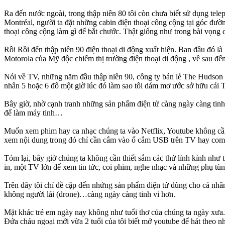
Ra đến nước ngoài, trong thập niên 80 tôi còn chưa biết sử dụng tel
Montréal, người ta đặt những cabin điện thoại công cộng tại góc đườn
thoại công cộng làm gì để bắt chước. Thật giống như trong bài vọng
Rồi Rồi đến thập niên 90 điện thoại di động xuất hiện. Ban đầu đó l
Motorola của Mỹ độc chiếm thị trường điện thoại di động , về sau đế
Nói về TV, những năm đầu thập niên 90, công ty bán lẻ The Hudson 
nhân 5 hoặc 6 đô một giờ lúc đó làm sao tôi dám mơ ước sở hữu cái 
Bây giờ, nhờ cạnh tranh những sản phẩm điện tử càng ngày càng tin
để làm máy tinh…
Muốn xem phim hay ca nhạc chúng ta vào Netflix, Youtube không cần
xem nội dung trong đó chỉ cần cắm vào ổ cắm USB trên TV hay com
Tóm lại, bây giờ chúng ta không cần thiết sắm các thứ lỉnh kỉnh như t
in, một TV lớn để xem tin tức, coi phim, nghe nhạc và những phụ tùng
Trên đây tôi chỉ đề cập đến nhứng sản phẩm điện tử dùng cho cá nhâ
không người lái (drone)…càng ngày càng tinh vi hơn.
Mặt khác trẻ em ngày nay không như tuổi thơ của chúng ta ngày xưa
Đứa cháu ngoại mới vừa 2 tuổi của tôi biết mở youtube để hát theo nh