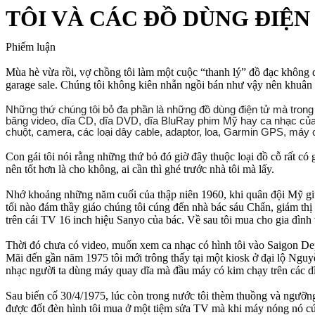
TÔI VÀ CÁC ĐỒ DÙNG ĐIỆN 
Phiếm luận
Mùa hè vừa rồi, vợ chồng tôi làm một cuộc “thanh lý” đồ đạc không 
garage sale. Chúng tôi không kiên nhẫn ngồi bán như vậy nên khuân 
Những thứ chúng tôi bỏ đa phần là những đồ dùng điện tử mà tron
băng video, dĩa CD, dĩa DVD, dĩa BluRay phim Mỹ hay ca nhạc của c
chuột, camera, các loại dây cable, adaptor, loa, Garmin GPS, má
Con gái tôi nói rằng những thứ bỏ đó giờ đây thuộc loại đồ cỗ rất có 
nên tốt hơn là cho không, ai cần thì ghé trước nhà tôi mà lấy.
Nhớ khoảng những năm cuối của thập niên 1960, khi quân đội Mỹ giúp
tối nào đám thầy giáo chúng tôi cúng đến nhà bác sáu Chẩn, giám thị
trên cái TV 16 inch hiệu Sanyo của bác. Về sau tôi mua cho gia đình
Thời đó chưa có video, muốn xem ca nhạc có hình tôi vào Saigon De
Mãi đến gần năm 1975 tôi mới trông thấy tại một kiosk ở đại lộ Ngu
nhạc người ta dùng máy quay dĩa mà đầu máy có kim chạy trên các dĩa
Sau biến cố 30/4/1975, lúc còn trong nước tôi thèm thuồng và ngưỡn
được đốt đèn hình tôi mua ở một tiệm sửa TV mà khi máy nóng nó cứ 