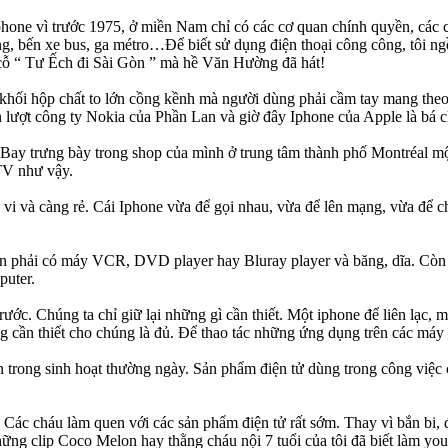
ephone vì trước 1975, ở miền Nam chỉ có các cơ quan chính quyền, các 
g, bến xe bus, ga métro…Để biết sử dụng điện thoại công công, tôi ngồ
 cỗ “ Tư Ếch đi Sài Gòn ” mà hề Văn Hường đã hát!
à khối hộp chất to lớn cồng kềnh mà người dùng phải cầm tay mang theo
n lượt công ty Nokia của Phần Lan và giờ đây Iphone của Apple là bá c
Bay trưng bày trong shop của mình ở trung tâm thành phố Montréal m
TV như vậy.
h vi và càng rẻ. Cái Iphone vừa để gọi nhau, vừa để lên mạng, vừa đ
 phải có máy VCR, DVD player hay Bluray player và băng, dĩa. Còn m
puter.
rước. Chúng ta chỉ giữ lại những gì cần thiết. Một iphone để liên lạc,
 cần thiết cho chúng là đủ. Để thao tác những ứng dụng trên các máy đó
n trong sinh hoạt thường ngày. Sản phẩm điện tử dùng trong công việ
. Các cháu làm quen với các sản phẩm điện tử rất sớm. Thay vì bắn b
ững clip Coco Melon hay thằng cháu nội 7 tuổi của tôi đã biết làm you